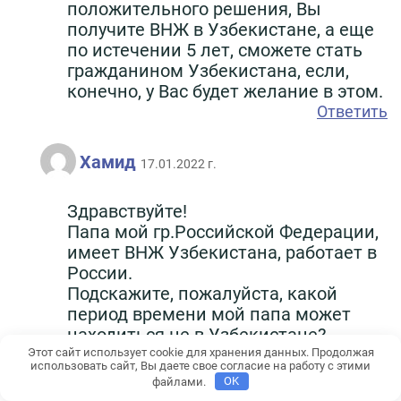
положительного решения, Вы
получите ВНЖ в Узбекистане, а еще
по истечении 5 лет, сможете стать
гражданином Узбекистана, если,
конечно, у Вас будет желание в этом.
Ответить
Хамид
17.01.2022 г.
Здравствуйте!
Папа мой гр.Российской Федерации,
имеет ВНЖ Узбекистана, работает в
России.
Подскажите, пожалуйста, какой
период времени мой папа может
находиться не в Узбекистане?
Напишите кто знает, или на ватсап
Этот сайт использует cookie для хранения данных. Продолжая
использовать сайт, Вы даете свое согласие на работу с этими
пишите, мой номер: +79826940945.
файлами.
OK
Ответить