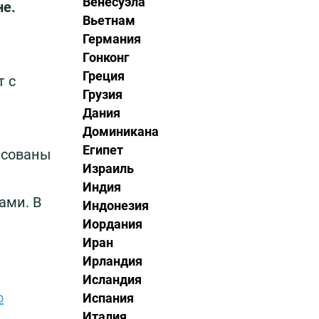
Венесуэла
не.
Вьетнам
Германия
Гонконг
Греция
т с
Грузия
Дания
Доминикана
Египет
ресованы
Израиль
Индия
ами. В
Индонезия
Иордания
Иран
Ирландия
Исландия
о
Испания
Италия