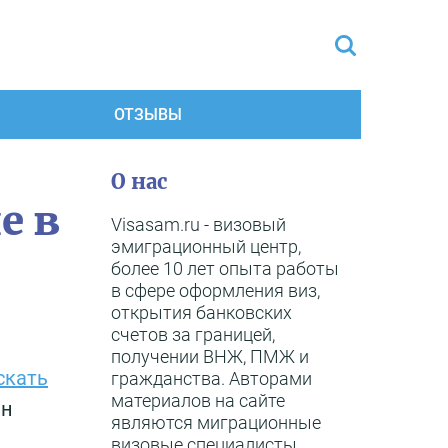
ОТЗЫВЫ
О нас
е в
Visasam.ru - визовый
эмиграционный центр,
более 10 лет опыта работы
в сфере оформления виз,
открытия банковских
счетов за границей,
получении ВНЖ, ПМЖ и
скать
гражданства. Авторами
материалов на сайте
ян
являются миграционные
визовые специалисты,