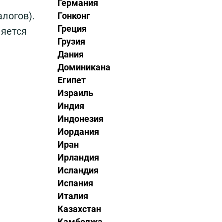
Германия
логов).
Гонконг
Греция
няется
Грузия
Дания
Доминикана
Египет
Израиль
Индия
Индонезия
Иордания
Иран
Ирландия
Исландия
Испания
Италия
Казахстан
Камбоджа