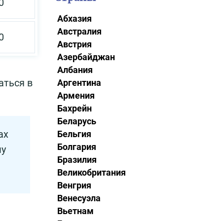
0
Абхазия
Австралия
0
Австрия
Азербайджан
Албания
аться в
Аргентина
Армения
Бахрейн
Беларусь
ах
Бельгия
Болгария
му
Бразилия
Великобритания
Венгрия
Венесуэла
Вьетнам