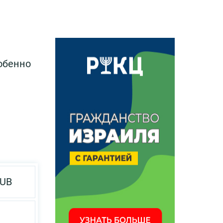
обенно
RUB