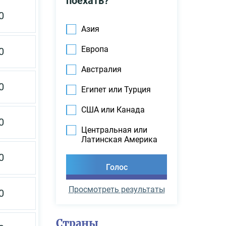
поехать?
0
Азия
Европа
0
Австралия
0
Египет или Турция
США или Канада
0
Центральная или
Латинская Америка
0
Просмотреть результаты
0
Страны