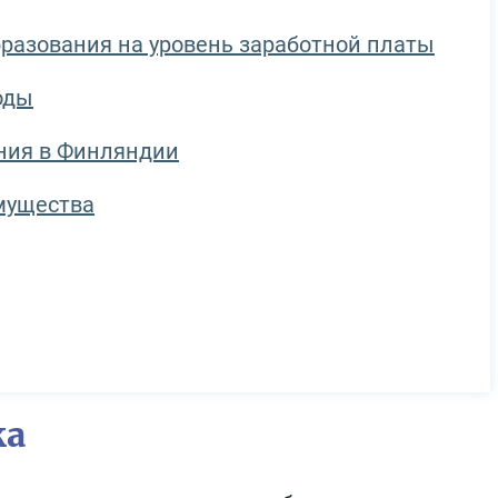
бразования на уровень заработной платы
оды
ния в Финляндии
мущества
ка