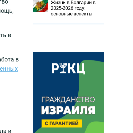
тво
Жизнь в Болгарии в
2025-2026 году:
мощь,
основные аспекты
ть в
абота в
енных
ла и