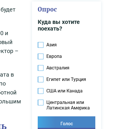
Опрос
 будет
Куда вы хотите
поехать?
0 и
говый
Азия
ектор –
Европа
Австралия
ата в
Египет или Турция
по
США или Канада
ботной
 Большим
Центральная или
Латинская Америка
.
нь