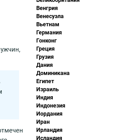
Венгрия
Венесуэла
Вьетнам
Германия
Гонконг
Греция
мужчин,
Грузия
Дания
Доминикана
Египет
5
Израиль
м
Индия
Индонезия
Иордания
Иран
 отмечен
Ирландия
Исландия
его