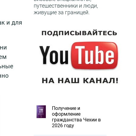
путешественники и люди,
живущие за границей.
к и для
ени
нем
льные
нно
Получение и
оформление
гражданства Чехии в
2026 году