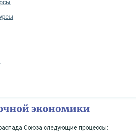
урсы
урсы
а
очной экономики
 распада Союза следующие процессы: