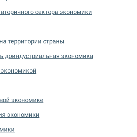
вторичного сектора экономики
на территории страны
сь доиндустриальная экономика
 экономикой
овой экономике
ия экономики
омики