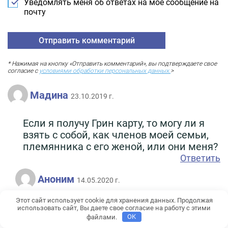
Уведомлять меня об ответах на мое сообщение на
почту
* Нажимая на кнопку «Отправить комментарий», вы подтверждаете свое
согласие с
условиями обработки персональных данных.
>
Мадина
23.10.2019 г.
Если я получу Грин карту, то могу ли я
взять с собой, как членов моей семьи,
племянника с его женой, или они меня?
Ответить
Аноним
14.05.2020 г.
Этот сайт использует cookie для хранения данных. Продолжая
Здравствуйте. Нет, так как
использовать сайт, Вы даете свое согласие на работу с этими
племянники не относятся к членам
файлами.
OK