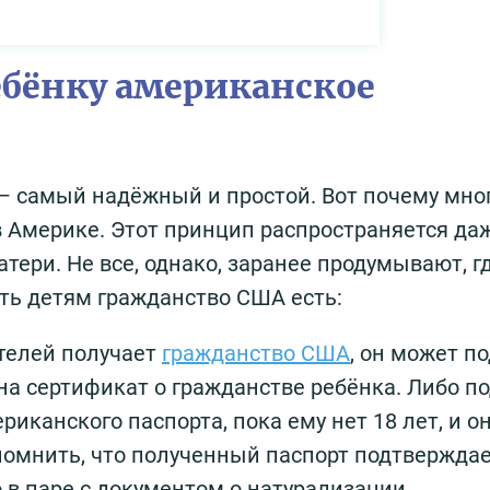
ребёнку американское
– самый надёжный и простой. Вот почему мно
 Америке. Этот принцип распространяется да
ери. Не все, однако, заранее продумывают, г
ать детям гражданство США есть:
ителей получает
гражданство США
, он может п
на сертификат о гражданстве ребёнка. Либо п
иканского паспорта, пока ему нет 18 лет, и о
омнить, что полученный паспорт подтвержда
 в паре с документом о натурализации.