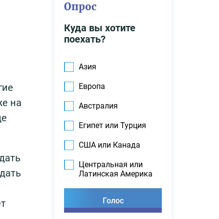
Опрос
Куда вы хотите
поехать?
Азия
гие
Европа
же на
Австралия
де
Египет или Турция
США или Канада
одать
Центральная или
одать
Латинская Америка
н
ет