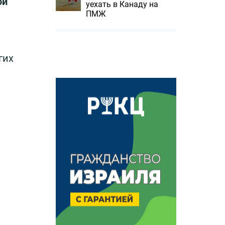
ой
уехать в Канаду на
ПМЖ
гих