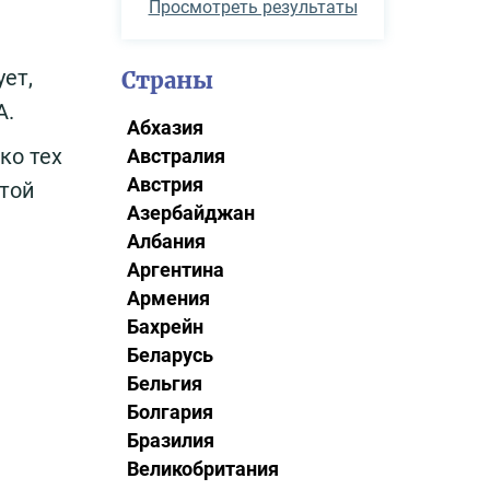
Просмотреть результаты
ет,
Страны
А.
Абхазия
ко тех
Австралия
Австрия
итой
Азербайджан
Албания
Аргентина
Армения
Бахрейн
Беларусь
Бельгия
Болгария
Бразилия
Великобритания