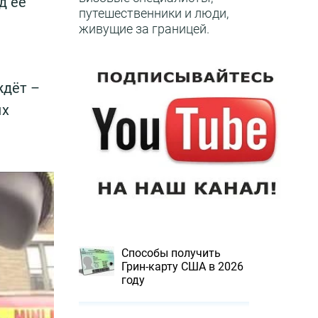
д её
путешественники и люди,
живущие за границей.
ждёт –
ых
Способы получить
Грин-карту США в 2026
году