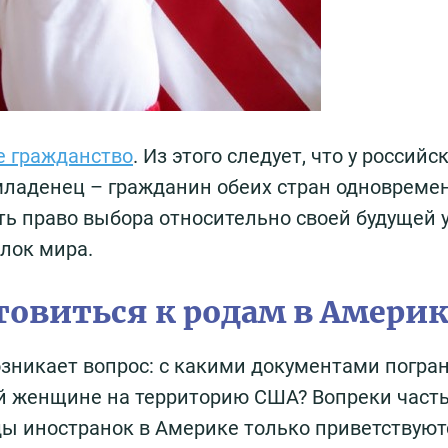
е гражданство
. Из этого следует, что у российс
младенец – гражданин обеих стран одновреме
ть право выбора относительно своей будущей 
олок мира.
товиться к родам в Америк
возникает вопрос: с какими документами погра
й женщине на территорию США? Вопреки час
ы иностранок в Америке только приветствуют