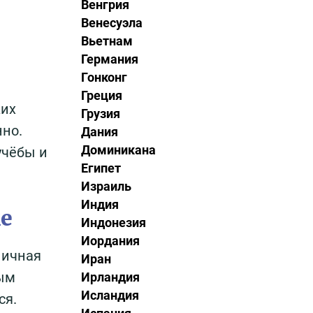
Венгрия
Венесуэла
Вьетнам
Германия
Гонконг
Греция
ких
Грузия
нно.
Дания
Доминикана
учёбы и
Египет
Израиль
Индия
е
Индонезия
Иордания
ничная
Иран
тым
Ирландия
Исландия
ся.