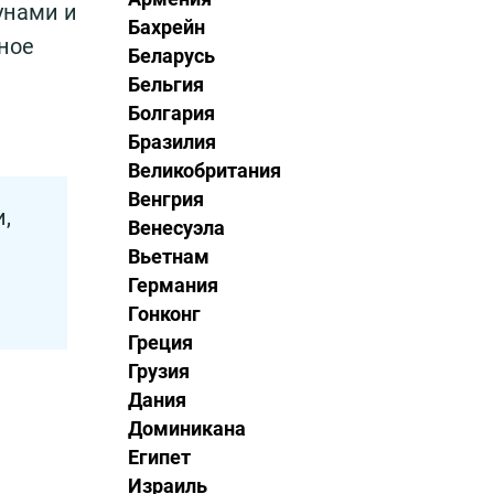
унами и
Бахрейн
ное
Беларусь
Бельгия
Болгария
Бразилия
Великобритания
Венгрия
,
Венесуэла
Вьетнам
Германия
Гонконг
Греция
Грузия
Дания
Доминикана
Египет
Израиль