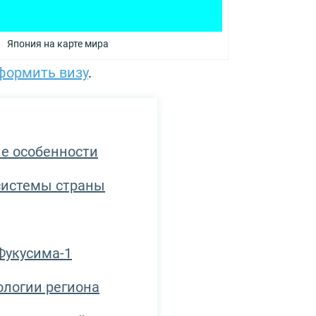
Япония на карте мира
формить визу
.
е особенности
системы страны
Фукусима-1
ологии региона