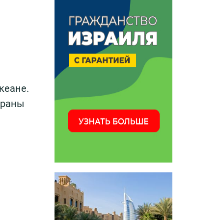
кеане.
траны