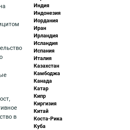
Индия
на
Индонезия
Иордания
фицитом
Иран
Ирландия
Исландия
тельство
Испания
о
Италия
Казахстан
Камбоджа
ные
Канада
Катар
Кипр
ост,
Киргизия
тивное
Китай
ство в
Коста-Рика
Куба