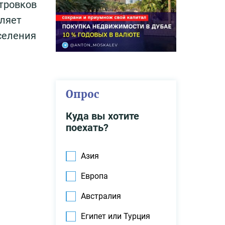
тровков
вляет
селения
Опрос
Куда вы хотите
поехать?
Азия
Европа
Австралия
Египет или Турция