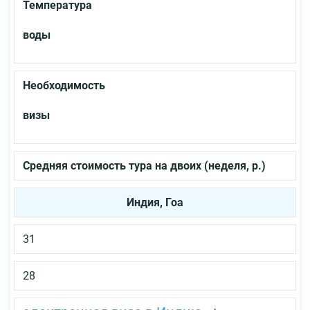
Температура
воды
Необходимость
визы
Средняя с
тоимость т
ура
на д
воих (
неделя, р.)
Индия, Гоа
31
28