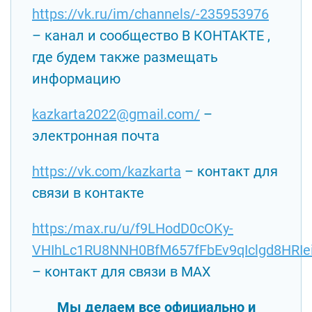
https://vk.ru/im/channels/-235953976
– канал и сообщество В КОНТАКТЕ ,
где будем также размещать
информацию
kazkarta2022@gmail.com/
–
электронная почта
https://vk.com/kazkarta
– контакт для
связи в контакте
https:/max.ru/u/f9LHodD0cOKy-
VHIhLc1RU8NNH0BfM657fFbEv9qIclgd8HRIe
– контакт для связи в MAX
Мы делаем все официально и