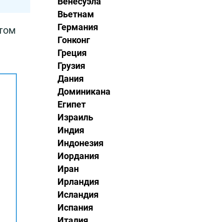
Венесуэла
Вьетнам
Германия
этом
Гонконг
Греция
Грузия
Дания
Доминикана
Египет
Израиль
Индия
Индонезия
Иордания
Иран
Ирландия
Исландия
Испания
Италия