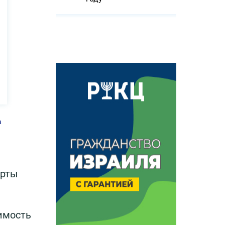
т
арты
имость