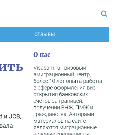
ОТЗЫВЫ
О нас
мить
Visasam.ru - визовый
эмиграционный центр,
более 10 лет опыта работы
в сфере оформления виз,
открытия банковских
счетов за границей,
получении ВНЖ, ПМЖ и
гражданства. Авторами
d и JCB,
материалов на сайте
звала
являются миграционные
визовые специалисты,