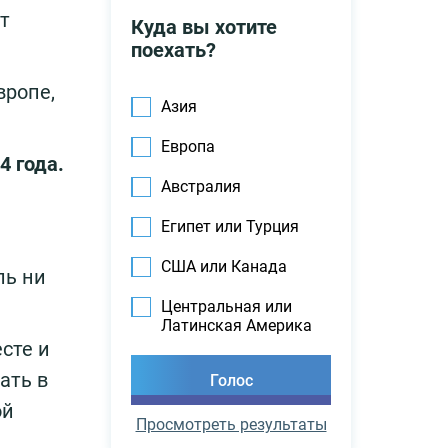
т
Куда вы хотите
поехать?
вропе,
Азия
Европа
4 года.
Австралия
Египет или Турция
США или Канада
ль ни
Центральная или
Латинская Америка
сте и
ать в
ой
Просмотреть результаты