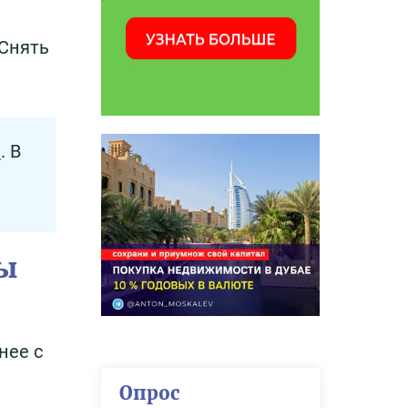
 Снять
й
. В
ты
нее с
Опрос