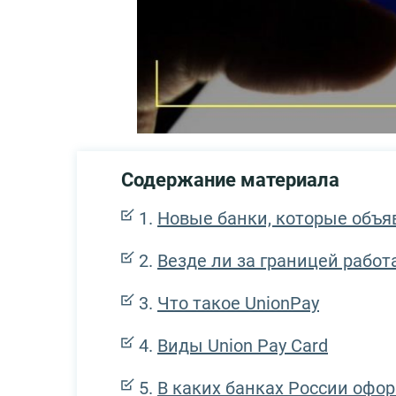
Содержание материала
Новые банки, которые объяв
Везде ли за границей работ
Что такое UnionPay
Виды Union Pay Card
В каких банках России офор