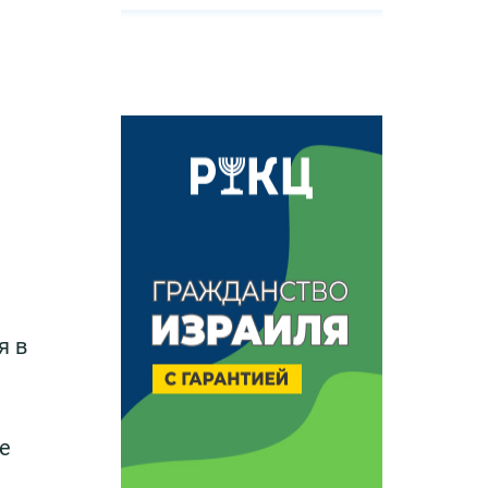
я в
е