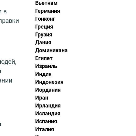
Вьетнам
и в
Германия
Гонконг
правки
Греция
Грузия
Дания
Доминикана
Египет
людей,
Израиль
и
Индия
ании
Индонезия
Иордания
Иран
Ирландия
Исландия
Испания
я
Италия