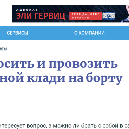
СЕРВИСЫ
О КОМПАНИИ
еты
сить и провозить
ной клади на борту
тересует вопрос, а можно ли брать с собой в 