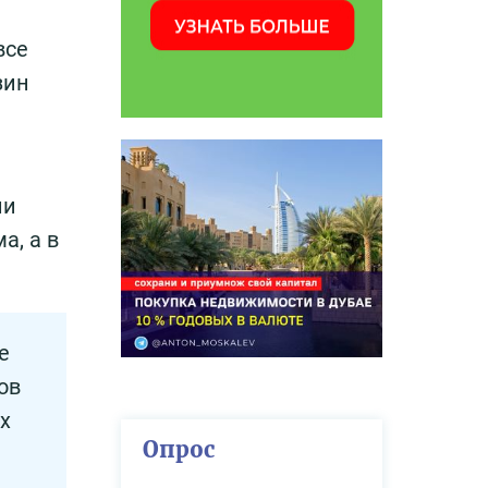
все
зин
ли
а, а в
е
ов
х
Опрос