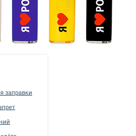
я заправки
апрет
ний