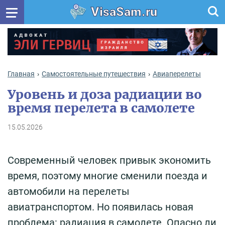
VisaSam.ru
Главная
Самостоятельные путешествия
Авиаперелеты
Уровень и доза радиации во
время перелета в самолете
15.05.2026
Современный человек привык экономить
время, поэтому многие сменили поезда и
автомобили на перелеты
авиатранспортом. Но появилась новая
проблема: радиация в самолете. Опасно ли