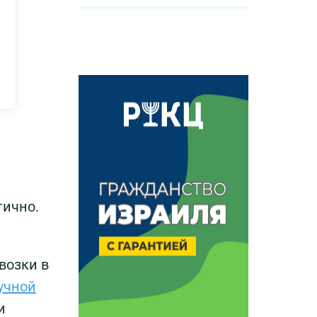
тично.
возки в
учной
и