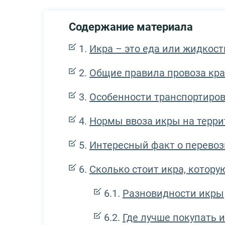
Содержание материала
Икра – это еда или жидкос
Общие правила провоза крас
Особенности транспортиров
Нормы ввоза икры на терри
Интересный факт о перевоз
Сколько стоит икра, котор
Разновидности икры
Где лучше покупать и