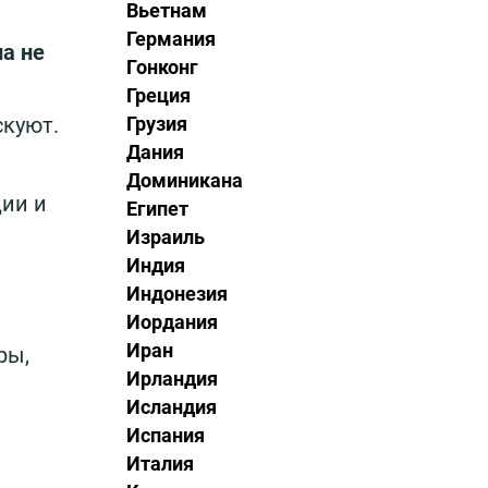
Вьетнам
Германия
а не
Гонконг
Греция
скуют.
Грузия
Дания
Доминикана
ции и
Египет
Израиль
Индия
Индонезия
Иордания
Иран
ры,
Ирландия
Исландия
Испания
Италия