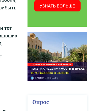
пробки,
прибыть
и тот
здавших.
д.
т
Опрос