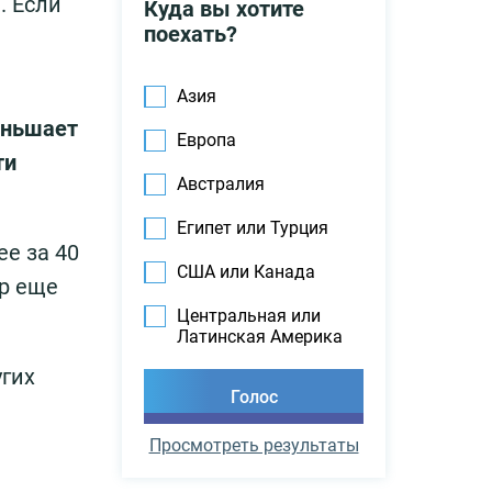
. Если
Куда вы хотите
поехать?
Азия
еньшает
Европа
ти
Австралия
Египет или Турция
ее за 40
США или Канада
р еще
Центральная или
Латинская Америка
угих
Просмотреть результаты