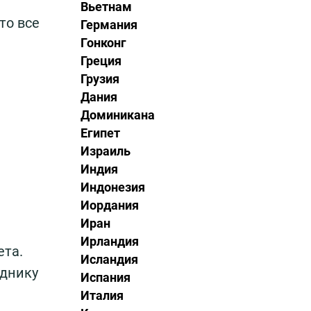
Вьетнам
то все
Германия
Гонконг
Греция
Грузия
Дания
Доминикана
Египет
Израиль
Индия
Индонезия
Иордания
Иран
Ирландия
ета.
Исландия
уднику
Испания
Италия