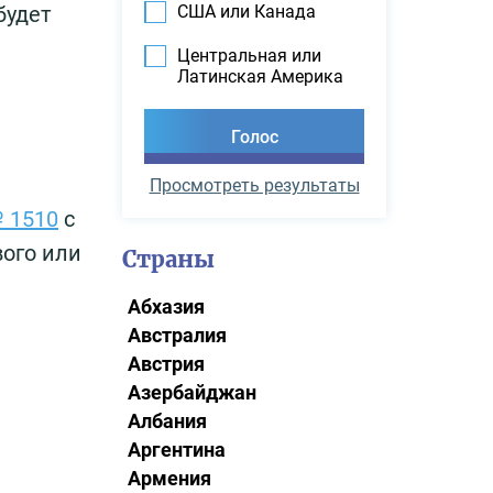
США или Канада
будет
Центральная или
Латинская Америка
Просмотреть результаты
№ 1510
с
вого или
Страны
Абхазия
Австралия
Австрия
Азербайджан
Албания
Аргентина
Армения