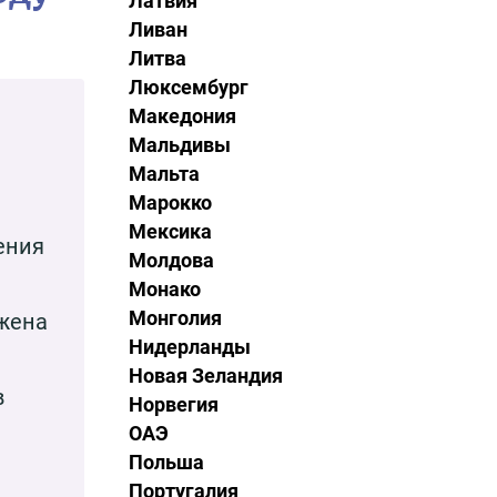
Латвия
Ливан
Литва
Люксембург
Македония
Мальдивы
Мальта
Марокко
Мексика
ения
Молдова
Монако
Монголия
ожена
Нидерланды
Новая Зеландия
в
Норвегия
ОАЭ
Польша
Португалия