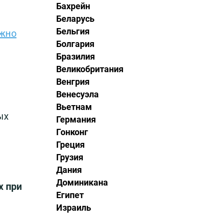
Бахрейн
Беларусь
Бельгия
ужно
Болгария
Бразилия
Великобритания
Венгрия
Венесуэла
Вьетнам
ых
Германия
Гонконг
Греция
Грузия
Дания
Доминикана
х при
Египет
Израиль