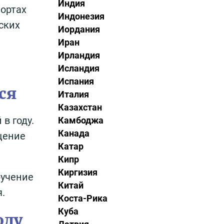
Индия
портах
Индонезия
ских
Иордания
Иран
Ирландия
Исландия
Испания
ся
Италия
Казахстан
в году.
Камбоджа
Канада
щение
Катар
Кипр
Киргизия
бучение
Китай
.
Коста-Рика
Куба
оду