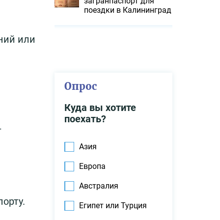
загранпаспорт для
поездки в Калининград
ний или
Опрос
Куда вы хотите
поехать?
т
Азия
Европа
Австралия
орту.
Египет или Турция