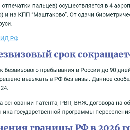
 отпечатки пальцев) осуществляется в 4 аэро
) и на КПП “Маштаково”. От сдачи биометриче
уси.
МИД РФ
.
 безвизовый срок сокращает
к безвизового пребывания в России до 90 дней 
азрешено въезжать в РФ без визы. Данное сооб
.24.
 основании патента, РВП, ВНЖ, договора на о
тника государственной программы переселения
ения границы РФ в 2026 г