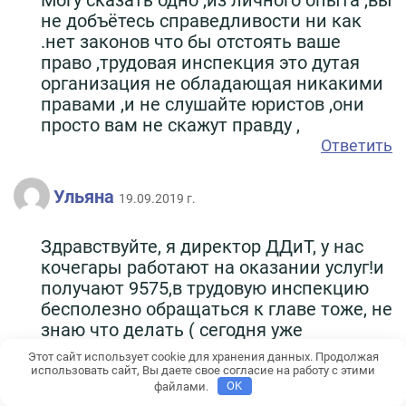
Могу сказать одно ,из личного опыта ,вы
не добъётесь справедливости ни как
.нет законов что бы отстоять ваше
право ,трудовая инспекция это дутая
организация не обладающая никакими
правами ,и не слушайте юристов ,они
просто вам не скажут правду ,
Ответить
Ульяна
19.09.2019 г.
Здравствуйте, я директор ДДиТ, у нас
кочегары работают на оказании услуг!и
получают 9575,в трудовую инспекцию
бесполезно обращаться к главе тоже, не
знаю что делать ( сегодня уже
20сентября ,а мы еще не затопились
Этот сайт использует cookie для хранения данных. Продолжая
так как у нас нет денег на зп,кочегпрам
использовать сайт, Вы даете свое согласие на работу с этими
файлами.
OK
(