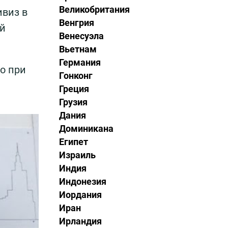
Великобритания
ивиз в
Венгрия
ий
Венесуэла
Вьетнам
Германия
но при
Гонконг
Греция
Грузия
Дания
Доминикана
Египет
Израиль
Индия
Индонезия
Иордания
Иран
Ирландия