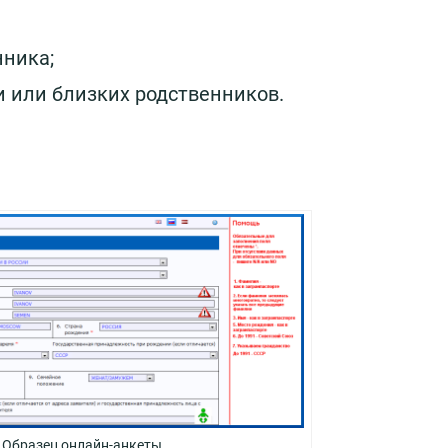
нника;
 или близких родственников.
Образец онлайн-анкеты