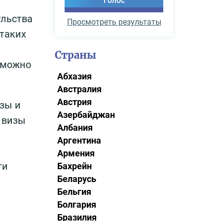
ульства
Просмотреть результаты
 таких
Страны
 можно
Абхазия
Австралия
Австрия
изы и
Азербайджан
 визы
Албания
Аргентина
Армения
ти
Бахрейн
Беларусь
Бельгия
Болгария
Бразилия