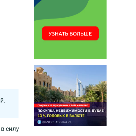
й.
в силу