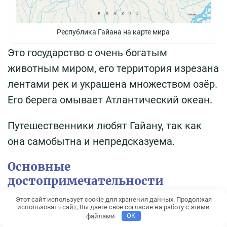
Республика Гайана на карте мира
Это государство с очень богатым
животным миром, его территория изрезана
лентами рек и украшена множеством озёр.
Его берега омывает Атлантический океан.
Путешественники любят Гайану, так как
она самобытна и непредсказуема.
Основные
достопримечательности
Этот сайт использует cookie для хранения данных. Продолжая
Достопримечательности Гайаны – это
использовать сайт, Вы даете свое согласие на работу с этими
файлами.
OK
совокупность природных и сотворённых