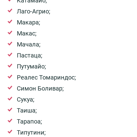
Катамайо;
Лаго-Агрио;
Макара;
Макас;
Мачала;
Пастаца;
Путумайо;
Реалес Томариндос;
Симон Боливар;
Сукуа;
Таиша;
Тарапоа;
Типутини;