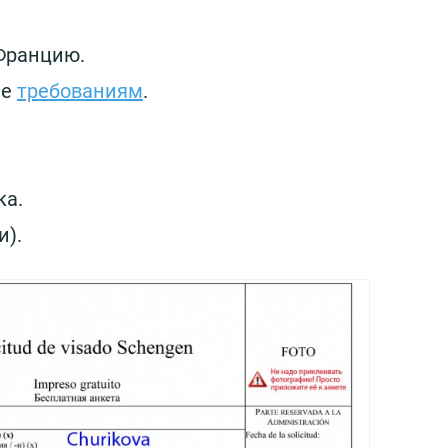
 Францию.
ие
требованиям
.
ка.
и).