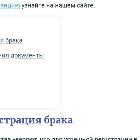
ранцию
узнайте на нашем сайте.
ия брака
ния документы
истрация брака
тва уверяют, что для успешной регистрации в