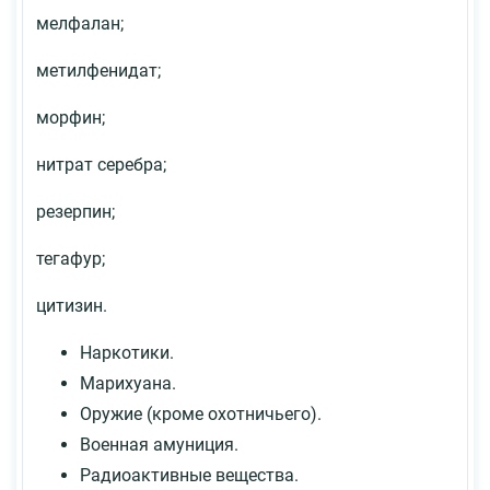
мелфалан;
метилфенидат;
морфин;
нитрат серебра;
резерпин;
тегафур;
цитизин.
Наркотики.
Марихуана.
Оружие (кроме охотничьего).
Военная амуниция.
Радиоактивные вещества.