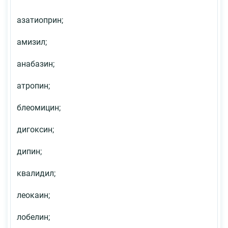
азатиоприн;
амизил;
анабазин;
атропин;
блеомицин;
дигоксин;
дипин;
квалидил;
леокаин;
лобелин;