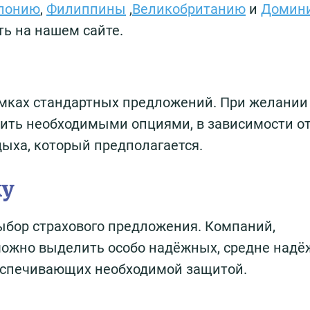
Японию
,
Филиппины
,
Великобританию
и
Домин
ть на нашем сайте.
мках стандартных предложений. При желании 
ить необходимыми опциями, в зависимости о
дыха, который предполагается.
ку
ыбор страхового предложения. Компаний,
 можно выделить особо надёжных, средне надё
беспечивающих необходимой защитой.