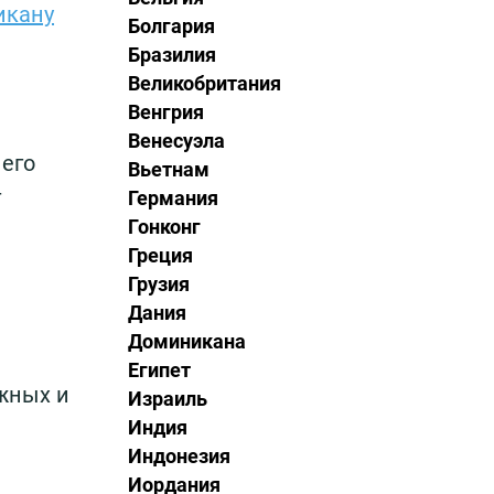
икану
Болгария
Бразилия
Великобритания
Венгрия
Венесуэла
его
Вьетнам
т
Германия
Гонконг
Греция
Грузия
Дания
Доминикана
Египет
жных и
Израиль
Индия
Индонезия
Иордания