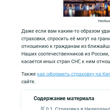
Необык
Даже если вам каким-то образом уда
страховки, спросить её могут на гран
отношению к гражданам из ближайши
Наших соотечественников из России
касается иных стран СНГ, к ним отно
Также
как оформить страховку на Ки
сайте.
Содержание материала
Страховка в Нидерлан