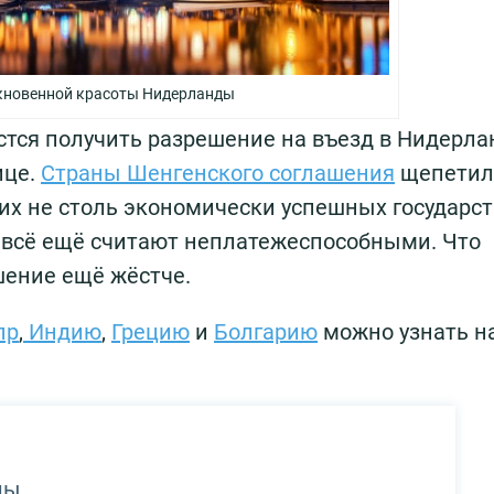
новенной красоты Нидерланды
стся получить разрешение на въезд в Нидерла
ице.
Страны Шенгенского соглашения
щепетил
х не столь экономически успешных государст
, всё ещё считают неплатежеспособными. Что
шение ещё жёстче.
пр
,
Индию
,
Грецию
и
Болгарию
можно узнать н
ды