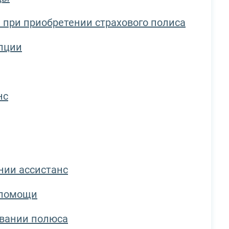
 при приобретении страхового полиса
пции
нс
нии ассистанс
 помощи
овании полюса