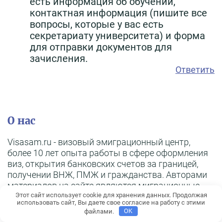
есть информация об обучении,
контактная информация (пишите все
вопросы, которые у вас есть
секретариату университета) и форма
для отправки документов для
зачисления.
Ответить
О нас
Visasam.ru - визовый эмиграционный центр,
более 10 лет опыта работы в сфере оформления
виз, открытия банковских счетов за границей,
получении ВНЖ, ПМЖ и гражданства. Авторами
материалов на сайте являются миграционные
визовые специалисты, путешественники и люди,
Этот сайт использует cookie для хранения данных. Продолжая
использовать сайт, Вы даете свое согласие на работу с этими
живущие за границей.
файлами.
OK