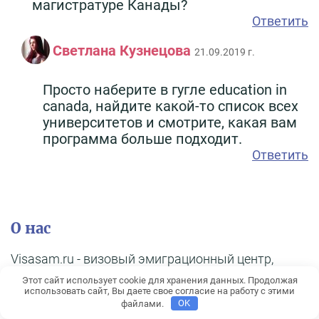
магистратуре Канады?
Ответить
Светлана Кузнецова
21.09.2019 г.
Просто наберите в гугле education in
canada, найдите какой-то список всех
университетов и смотрите, какая вам
программа больше подходит.
Ответить
О нас
Visasam.ru - визовый эмиграционный центр,
более 10 лет опыта работы в сфере оформления
Этот сайт использует cookie для хранения данных. Продолжая
виз, открытия банковских счетов за границей,
использовать сайт, Вы даете свое согласие на работу с этими
файлами.
OK
получении ВНЖ, ПМЖ и гражданства. Авторами