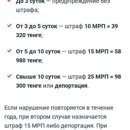
До 3 суток
— предупреждение без
штрафа;
От 3 до 5 суток
— штраф
10 МРП = 39
320 тенге
;
От 5 до 10 суток
— штраф
15 МРП = 58
980 тенге
;
Свыше 10 суток
— штраф
25 МРП = 98
300 тенге
или
депортация
.
Если нарушение повторяется в течение
года, при втором случае назначается
штраф 15 МРП либо депортация. При