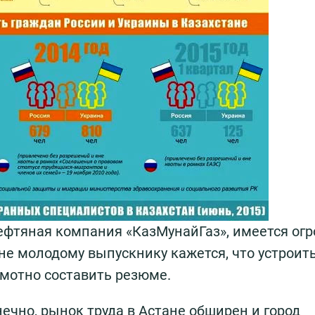
нефтяная компания «КазМунайГаз», имеется ог
не молодому выпускнику кажется, что устроит
амотно составить резюме.
нечно, рынок труда в Астане обширен и город