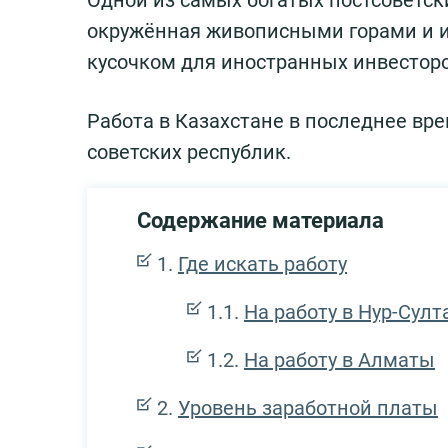
Одной из самых богатых постсоветск
окружённая живописными горами и 
кусочком для иностранных инвесторо
Работа в Казахстане в последнее вр
советских республик.
Содержание материала
Где искать работу
На работу в Нур-Султ
На работу в Алматы
Уровень заработной платы