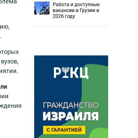
облема
Работа и доступные
вакансии в Грузии в
2026 году
сию,
.
оторых
вузов,
иятии.
или
нии
еждения