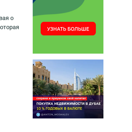
вая о
которая