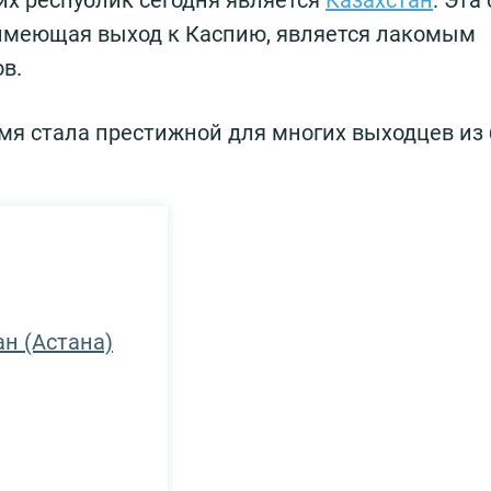
их республик сегодня является
Казахстан
. Эта
имеющая выход к Каспию, является лакомым
в.
емя стала престижной для многих выходцев и
ан (Астана)