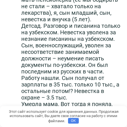
не стали – хватало только на
лекарства), я, сын младший, сын,
невестка и внучка (5 лет).
Детсад. Разговор и писанина только
на узбекском. Невестка уволена за
незнание писанины на узбекском.
Сын, военнослужащий, уволен за
несоответствие занимаемой
должности – неумение писать
документы по-узбекски. Он был
последним из русских в части.
Работу нашли. Сын получал от
зарплаты в 35 тыс. только 10 тыс., а
остальные потом!? Невестка в
охране – 3.5 тыс.
Умерла мама. Вот тогда я поняла,
что все надо менять. Продали все,
Этот сайт использует cookie для хранения данных. Продолжая
использовать сайт, Вы даете свое согласие на работу с этими
что могли. Хватило купить билеты в
файлами.
OK
Оренбург. Уехали, там нас ждала ещё