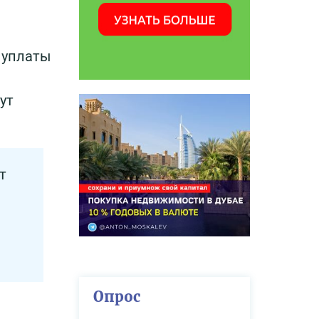
 уплаты
ут
т
Опрос