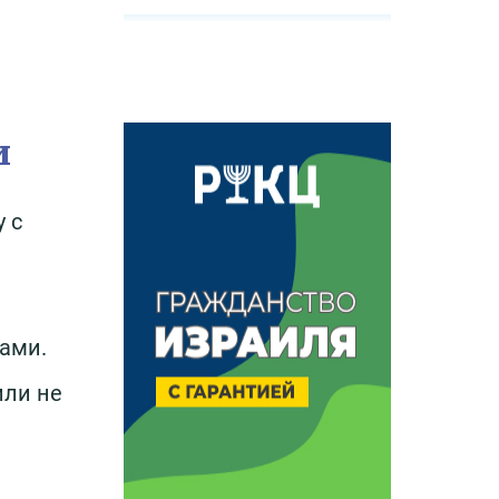
и
 с
ками.
или не