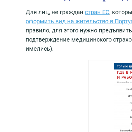
Для лиц, не граждан
стран ЕС
, котор
оформить вид на жительство в Порту
правило, для этого нужно предъявить
подтверждение медицинского страхов
имелись).