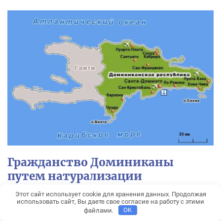
Гражданство Доминиканы
путем натурализации
Этот сайт использует cookie для хранения данных. Продолжая
Чтобы получить гражданство Доминиканы,
использовать сайт, Вы даете свое согласие на работу с этими
файлами.
OK
требуется намного меньше документов,