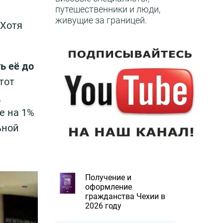
путешественники и люди,
живущие за границей.
 Хотя
ь её до
тот
д
е на 1%
ьной
Получение и
оформление
гражданства Чехии в
2026 году