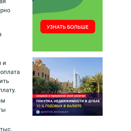
ая
ерно
в
 и
 оплата
оить
плату.
им
аты
тыс.