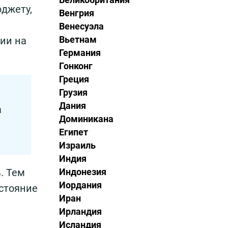
юджету,
Венгрия
Венесуэла
Вьетнам
сии на
Германия
Гонконг
Греция
Грузия
Дания
а
Доминикана
Египет
Израиль
Индия
. Тем
Индонезия
Иордания
стояние
Иран
Ирландия
Исландия