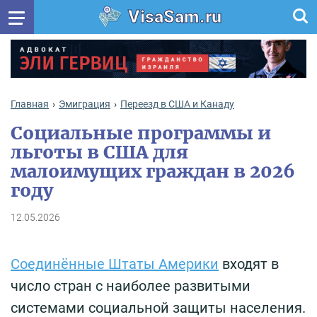
VisaSam.ru
Главная
Эмиграция
Переезд в США и Канаду
Социальные программы и
льготы в США для
малоимущих граждан в 2026
году
12.05.2026
Соединённые Штаты Америки
входят в
число стран с наиболее развитыми
системами социальной защиты населения.