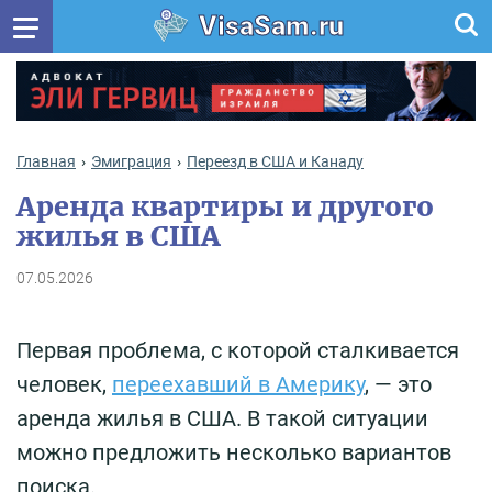
VisaSam.ru
Главная
Эмиграция
Переезд в США и Канаду
Аренда квартиры и другого
жилья в США
07.05.2026
Первая проблема, с которой сталкивается
человек,
переехавший в Америку
, — это
аренда жилья в США. В такой ситуации
можно предложить несколько вариантов
поиска.