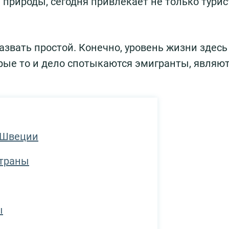
рироды, сегодня привлекает не только турист
азвать простой. Конечно, уровень жизни здесь
орые то и дело спотыкаются эмигранты, являю
 Швеции
страны
ы