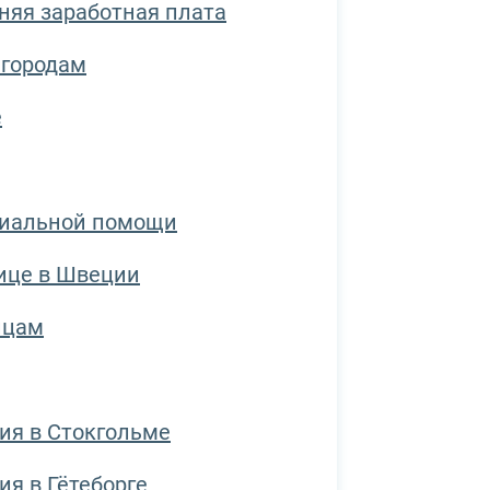
няя заработная плата
 городам
е
циальной помощи
ице в Швеции
ицам
ия в Стокгольме
я в Гётеборге