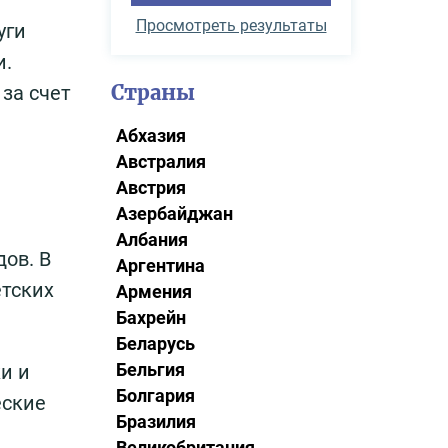
Просмотреть результаты
уги
и.
Страны
за счет
Абхазия
Австралия
Австрия
Азербайджан
Албания
ов. В
Аргентина
етских
Армения
Бахрейн
Беларусь
Бельгия
и и
Болгария
еские
Бразилия
Великобритания