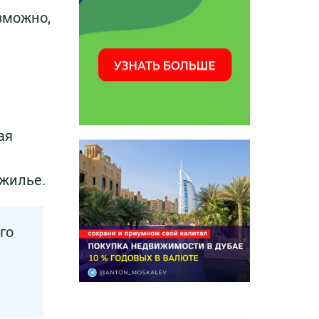
озможно,
ая
 жилье.
го