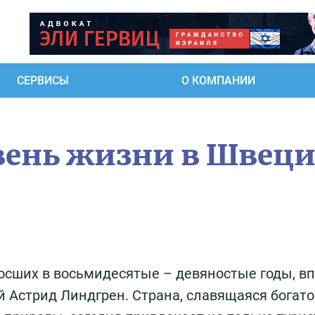
СЕРВИСЫ
О КОМПАНИИ
вень жизни в Швеци
осших в восьмидесятые – девяностые годы, в
 Астрид Линдгрен. Страна, славящаяся богат