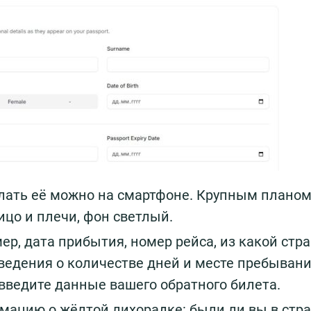
лать её можно на смартфоне. Крупным плано
цо и плечи, фон светлый.
ер, дата прибытия, номер рейса, из какой стр
ведения о количестве дней и месте пребывани
 введите данные вашего обратного билета.
мацию о жёлтой лихорадке: были ли вы в стра