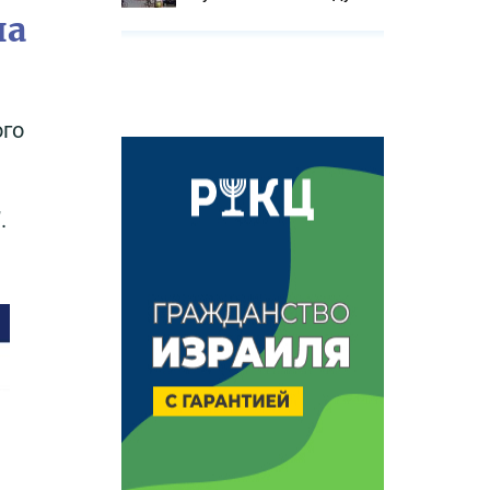
на
ого
.