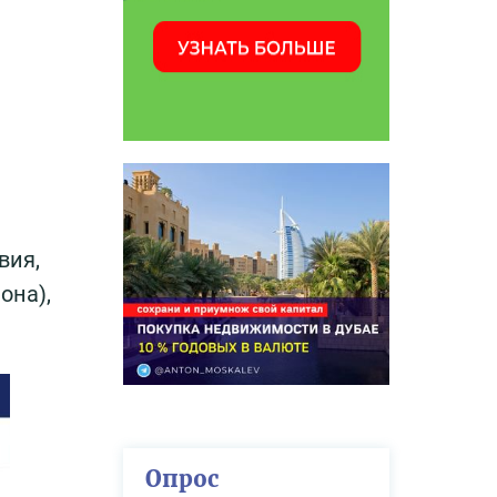
вия,
она),
Опрос