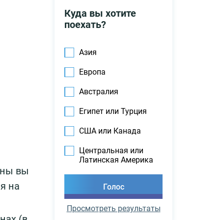
Куда вы хотите
поехать?
Азия
Европа
Австралия
Египет или Турция
США или Канада
м
Центральная или
Латинская Америка
аны вы
я на
Просмотреть результаты
нах (в