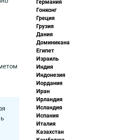
вно
Германия
Гонконг
Греция
Грузия
Дания
Доминикана
Египет
Израиль
дметом
Индия
Индонезия
Иордания
Иран
Ирландия
Исландия
ря
Испания
нь
Италия
Казахстан
Камбоджа