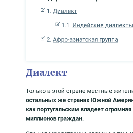
Диалект
Индейские диалект
Афро-азиатская группа
Диалект
Только в этой стране местные жител
остальных же странах Южной Америки
как португальским владеет огромная 
миллионов граждан.