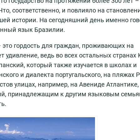
то государство на протяжении более 300 лет –
 Что, соответственно, и повлияло на становлен
ей истории. На сегодняшний день именно гов
енный язык Бразилии.
– это гордость для граждан, проживающих на
ет удивление, ведь во всех остальных странах
панский, который также изучается в школах и
ского и диалекта португальского, на пляжах Р
стов улицах, например, на Авениде Атлантике
ий, принадлежащим к другим языковым семья
ь.