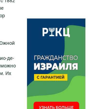
 с 1882
ие
ор
 Южной
ио-де-
, можно
м. Их