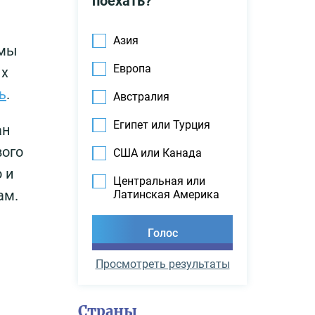
поехать?
Азия
рмы
Европа
ых
ь
.
Австралия
Египет или Турция
ан
вого
США или Канада
 и
Центральная или
ам.
Латинская Америка
Просмотреть результаты
Страны