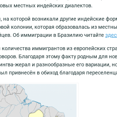
новых местных индейских диалектов.
й, на которой возникали другие индейские фо
вой колонии, которая образовалась из местн
цев. Об иммиграции в Бразилию читайте
здес
я количества иммигрантов из европейских стр
воров. Благодаря этому факту родным для но
ингва-жерал и разнообразные его вариации, но
был привнесён в обиход благодаря переселенц