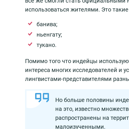
всё же смогли стать официальными н
использоваться жителями. Это такие 
банива;
ньенгату;
тукано.
Помимо того что индейцы используют
интереса многих исследователей и у
лингвистами-представителями разны
Но больше половины инде
на это, известно множест
распространены на террит
малоизученными.