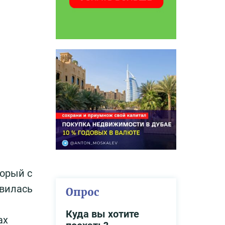
торый с
явилась
Опрос
Куда вы хотите
ах