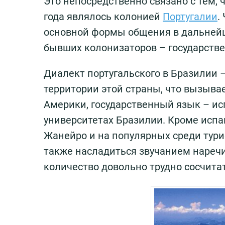
Это непосредственно связано с тем, ч
года являлось колонией
Португалии
.
основной формы общения в дальнейш
бывших колонизаторов – государств
Диалект португальского в Бразилии 
территории этой страны, что вызыва
Америки, государственный язык – ис
университетах Бразилии. Кроме испан
Жанейро и на популярных среди тури
также насладиться звучанием нареч
количество довольно трудно сосчитат