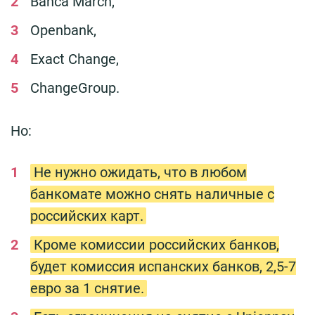
Banca March,
Openbank,
Exact Change,
ChangeGroup.
Но:
Не нужно ожидать, что в любом
банкомате можно снять наличные с
российских карт.
Кроме комиссии российских банков,
будет комиссия испанских банков, 2,5-7
евро за 1 снятие.