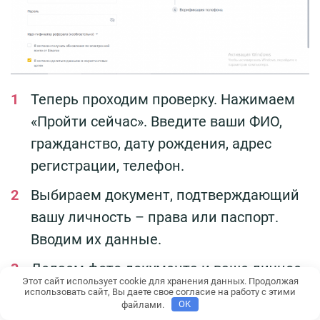
Теперь проходим проверку. Нажимаем
«Пройти сейчас». Введите ваши ФИО,
гражданство, дату рождения, адрес
регистрации, телефон.
Выбираем документ, подтверждающий
вашу личность – права или паспорт.
Вводим их данные.
Делаем фото документа и ваше личное
Этот сайт использует cookie для хранения данных. Продолжая
(селфи) с устройства, которое вы
использовать сайт, Вы даете свое согласие на работу с этими
файлами.
OK
используете для регистрации (ноутбук,