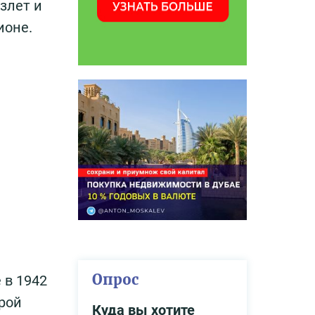
злет и
ионе.
Опрос
 в 1942
орой
Куда вы хотите