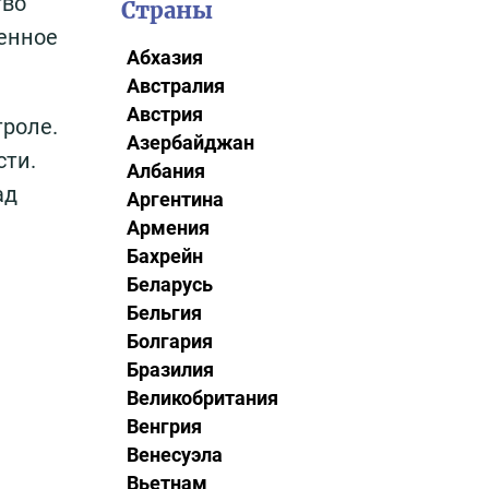
тво
Страны
енное
Абхазия
Австралия
Австрия
троле.
Азербайджан
сти.
Албания
ад
Аргентина
Армения
Бахрейн
Беларусь
Бельгия
Болгария
Бразилия
Великобритания
Венгрия
Венесуэла
Вьетнам