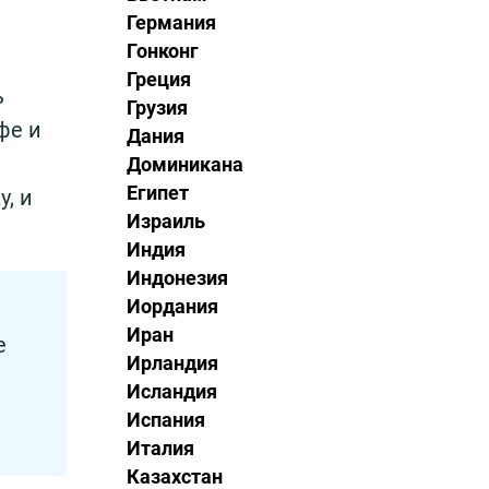
Германия
Гонконг
Греция
ь
Грузия
фе и
Дания
Доминикана
Египет
, и
Израиль
Индия
Индонезия
Иордания
Иран
е
Ирландия
Исландия
Испания
Италия
Казахстан