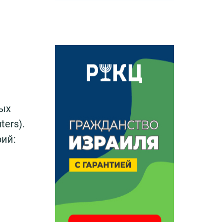
мых
ters).
рий: