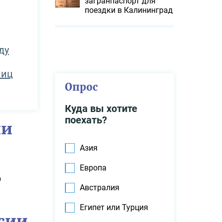
загранпаспорт для
поездки в Калининград
ду
ниц
Опрос
Куда вы хотите
поехать?
ии
Азия
Европа
о
Австралия
Египет или Турция
ссии