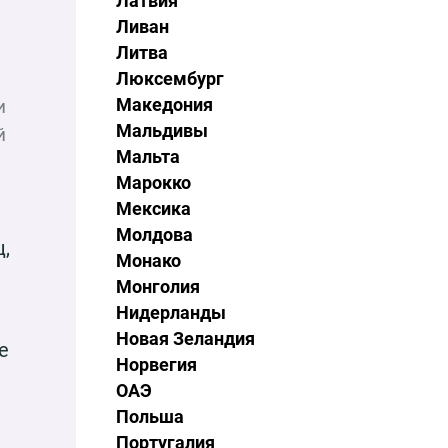
Латвия
Ливан
Литва
Люксембург
Македония
и
Мальдивы
й
Мальта
Марокко
Мексика
Молдова
,
Монако
Монголия
Нидерланды
и
Новая Зеландия
е
Норвегия
ОАЭ
Польша
Португалия