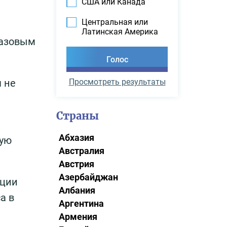
США или Канада
Центральная или
Латинская Америка
базовым
Просмотреть результаты
я не
Страны
Абхазия
ную
Австралия
Австрия
Азербайджан
нции
Албания
а в
Аргентина
Армения