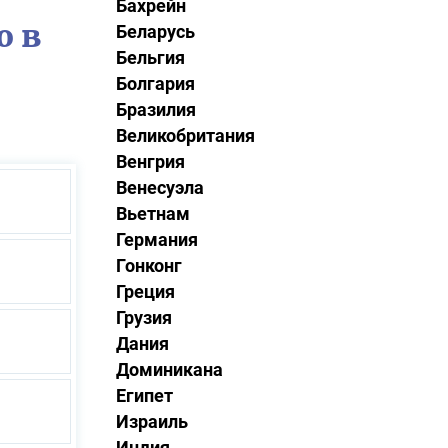
Бахрейн
о в
Беларусь
Бельгия
Болгария
Бразилия
Великобритания
Венгрия
Венесуэла
Вьетнам
Германия
Гонконг
Греция
Грузия
Дания
Доминикана
Египет
Израиль
Индия