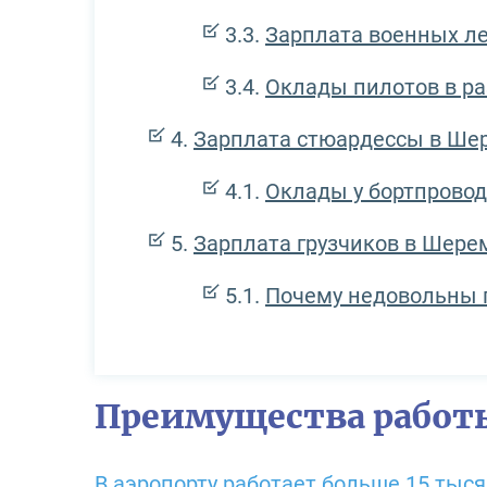
Зарплата военных л
Оклады пилотов в р
Зарплата стюардессы в Ше
Оклады у бортпрово
Зарплата грузчиков в Шере
Почему недовольны 
Преимущества работ
В аэропорту работает больше 15 тыся