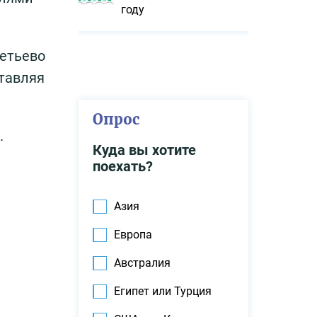
году
метьево
тавляя
Опрос
.
Куда вы хотите
поехать?
Азия
Европа
Австралия
Египет или Турция