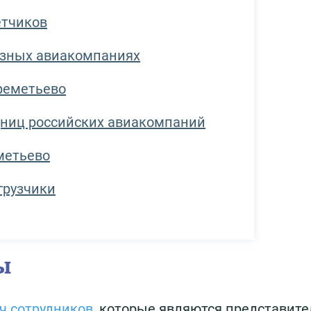
етчиков
азных авиакомпаниях
реметьево
дниц российских авиакомпаний
метьево
грузчики
ы
ч сотрудников
, которые являются представит