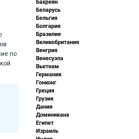
Бахрейн
Беларусь
Бельгия
Болгария
о
Бразилия
Великобритания
ров
Венгрия
ние по
Венесуэла
ской
Вьетнам
Германия
Гонконг
Греция
Грузия
Дания
Доминикана
Египет
Израиль
Индия