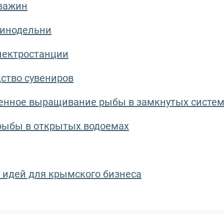
кважин
винодельни
лектростанции
ство сувениров
венное выращивание рыбы в замкнутых систе
рыбы в открытых водоемах
 идей для крымского бизнеса