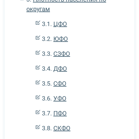
округам
ЦФО
ЮФО
СЗФО
ДФО
СФО
УФО
ПФО
СКФО