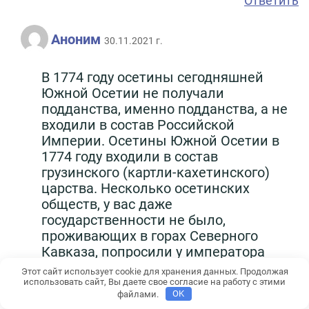
Ответить
Аноним
30.11.2021 г.
В 1774 году осетины сегодняшней
Южной Осетии не получали
подданства, именно подданства, а не
входили в состав Российской
Империи. Осетины Южной Осетии в
1774 году входили в состав
грузинского (картли-кахетинского)
царства. Несколько осетинских
обществ, у вас даже
государственности не было,
проживающих в горах Северного
Кавказа, попросили у императора
Российской Империи подданства,
Этот сайт использует cookie для хранения данных. Продолжая
переселения на равнинные земли
использовать сайт, Вы даете свое согласие на работу с этими
файлами.
OK
Малой Кабарды и защиты от набегов