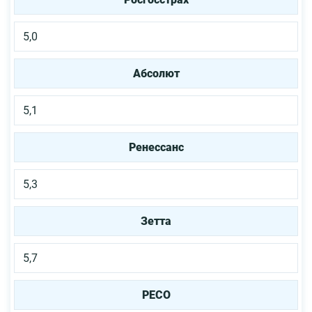
5,0
Абсолют
5,1
Ренессанс
5,3
Зетта
5,7
РЕСО