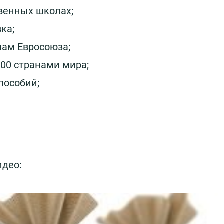
твенных школах;
ка;
нам Евросоюза;
100 странами мира;
пособий;
идео: