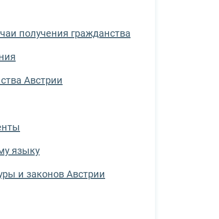
чаи получения гражданства
ния
ства Австрии
енты
му языку
туры и законов Австрии