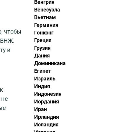
Венгрия
Венесуэла
Вьетнам
Германия
р, чтобы
Гонконг
 ВНЖ.
Греция
Грузия
ту и
Дания
Доминикана
Египет
Израиль
Индия
к
Индонезия
 не
Иордания
ые
Иран
Ирландия
Исландия