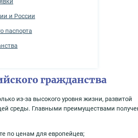
аявки
ии и России
го паспорта
анства
ийского гражданства
ько из-за высокого уровня жизни, развитой
щей среды. Главными преимуществами получе
те по ценам для европейцев;