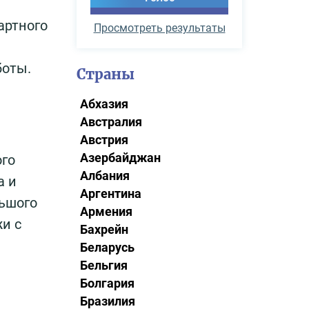
артного
Просмотреть результаты
боты.
Страны
Абхазия
Австралия
Австрия
Азербайджан
ого
Албания
а и
Аргентина
льшого
Армения
и с
Бахрейн
Беларусь
Бельгия
Болгария
Бразилия