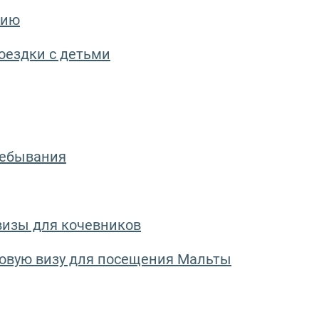
нию
оездки с детьми
ребывания
визы для кочевников
овую визу для посещения Мальты