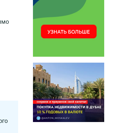
имо
ого