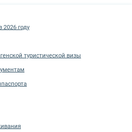
 2026 году
генской туристической визы
кументам
нпаспорта
живания