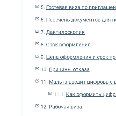
Гостевая виза по приглаше
Перечень документов для п
Дактилоскопия
Срок оформления
Цена оформления и срок п
Причины отказа
Мальта вводит цифровые 
Как оформить цифр
Рабочая виза