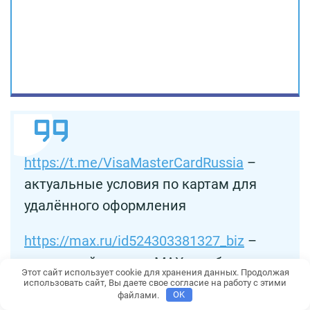
https://t.me/VisaMasterCardRussia
–
актуальные условия по картам для
удалённого оформления
https://max.ru/id524303381327_biz
–
резервный канал в MAX, где будем
Этот сайт использует cookie для хранения данных. Продолжая
дублировать информацию
использовать сайт, Вы даете свое согласие на работу с этими
файлами.
OK