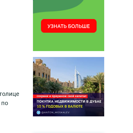
столице
 по