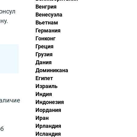
Венгрия
консул
Венесуэла
ну.
Вьетнам
Германия
Гонконг
Греция
Грузия
Дания
Доминикана
Египет
Израиль
Индия
наличие
Индонезия
Иордания
Иран
Ирландия
об
Исландия