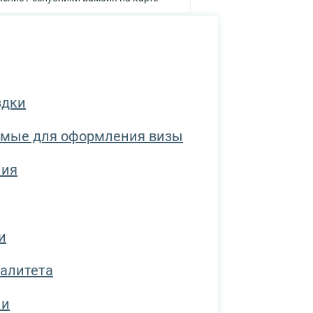
здки
имые для оформления визы
ния
и
талитета
ии