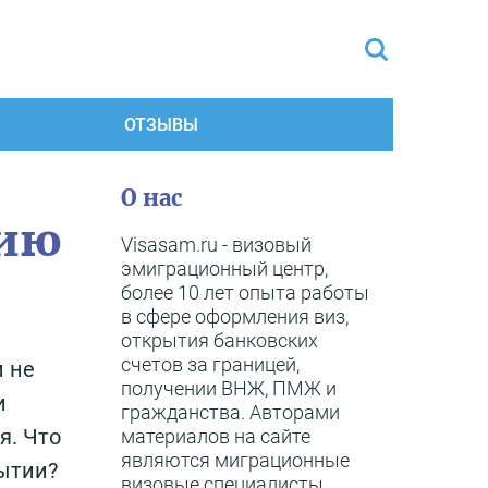
ОТЗЫВЫ
О нас
бию
Visasam.ru - визовый
эмиграционный центр,
более 10 лет опыта работы
в сфере оформления виз,
открытия банковских
счетов за границей,
и не
получении ВНЖ, ПМЖ и
и
гражданства. Авторами
я. Что
материалов на сайте
являются миграционные
бытии?
визовые специалисты,