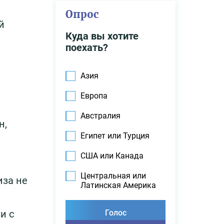
Опрос
й
Куда вы хотите
поехать?
Азия
Европа
Австралия
н,
Египет или Турция
США или Канада
Центральная или
иза не
Латинская Америка
и с