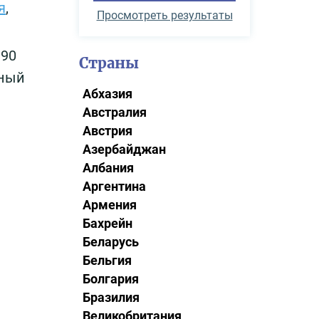
я
,
Просмотреть результаты
 90
Страны
вный
Абхазия
Австралия
Австрия
Азербайджан
Албания
Аргентина
Армения
Бахрейн
Беларусь
Бельгия
Болгария
Бразилия
Великобритания