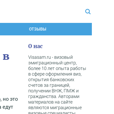
ОТЗЫВЫ
О нас
 в
Visasam.ru - визовый
эмиграционный центр,
более 10 лет опыта работы
в сфере оформления виз,
открытия банковских
счетов за границей,
получении ВНЖ, ПМЖ и
гражданства. Авторами
 но это
материалов на сайте
а едут
являются миграционные
визовые специалисты,